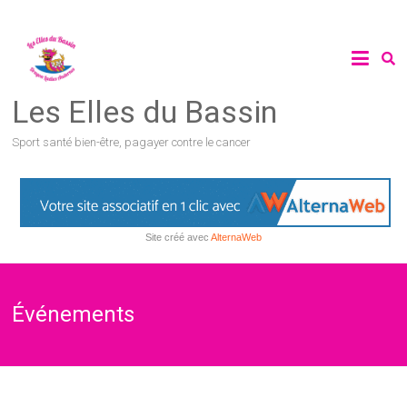
Les Elles du Bassin
Sport santé bien-être, pagayer contre le cancer
Site créé avec
AlternaWeb
Événements